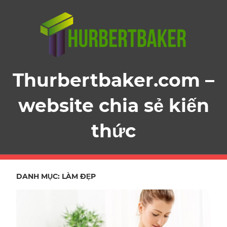
Skip
to
content
Thurbertbaker.com –
website chia sẻ kiến
thức
DANH MỤC:
LÀM ĐẸP