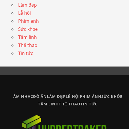
Làm đẹp
Lễ hội
Phim ảnh
Sức khỏe
Tâm linh
Thể thao
Tin tức
ÂM NHẠC
ĐỒ ĂN
LÀM ĐẸP
LỄ HỘI
PHIM ẢNH
SỨC KHỎE
TÂM LINH
THỂ THAO
TIN TỨC