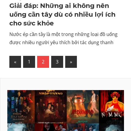
Giải đáp: Những ai không nên
uống cần tây dù có nhiều lợi ích
cho sức khỏe
Nước ép cần tây là một trong những loại đồ uống
được nhiều người yêu thích bởi tác dụng thanh
Phân
Previous
Next
«
1
2
3
»
Posts
Posts
trang
bài
viết