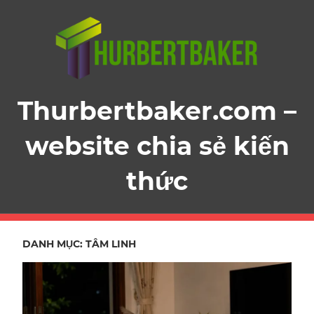
Skip
to
content
Thurbertbaker.com –
website chia sẻ kiến
thức
DANH MỤC:
TÂM LINH