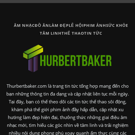
ÂM NHẠC
ĐỒ ĂN
LÀM ĐẸP
LỄ HỘI
PHIM ẢNH
SỨC KHỎE
TÂM LINH
THỂ THAO
TIN TỨC
Thurbertbaker.com là trang tin tức tổng hợp mang đến cho
bạn những thông tin đa dạng và cập nhật liên tục mỗi ngày.
Tại đây, bạn có thể theo dõi các tin tức thể thao sôi động,
khám phá thế giới phim ảnh đầy hấp dẫn, cập nhật xu
hướng làm đẹp hiện đại, thưởng thức những giai điệu âm
nhạc mới, tìm hiểu các góc nhìn về tâm linh và trải nghiệm
nhiều nội dung phong phú xoay quanh ẩm thực cùng các