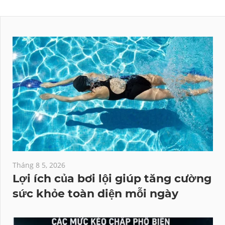
Posts
trang
bài
viết
Tháng 8 5, 2026
Lợi ích của bơi lội giúp tăng cường
sức khỏe toàn diện mỗi ngày