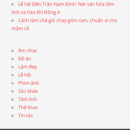
Lễ hội Đền Trần Nam Định: Nét văn hóa tâm
linh và hào khí Đông A
Cách làm chả giò chay giòn rụm, chuẩn vị cho
mâm cỗ
Âm nhạc
Đồ ăn
Làm đẹp
Lễ hội
Phim ảnh
Sức khỏe
Tâm linh
Thể thao
Tin tức