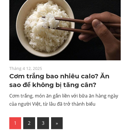
Tháng 4 12, 2025
Cơm trắng bao nhiêu calo? Ăn
sao để không bị tăng cân?
Cơm trắng, món ăn gắn liền với bữa ăn hàng ngày
của người Việt, từ lâu đã trở thành biểu
Phân
Next
1
2
3
»