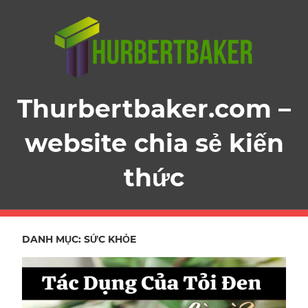
Skip
to
content
Thurbertbaker.com –
website chia sẻ kiến
thức
DANH MỤC:
SỨC KHỎE