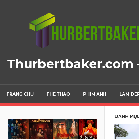
Skip
to
content
Thurbertbaker.com –
TRANG CHỦ
THỂ THAO
PHIM ẢNH
LÀM ĐẸ
DANH MỤ