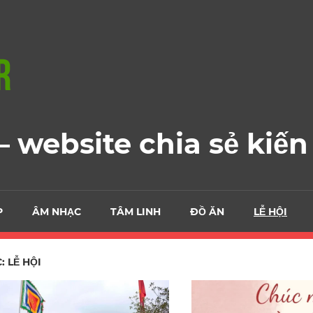
 website chia sẻ kiến
P
ÂM NHẠC
TÂM LINH
ĐỒ ĂN
LỄ HỘI
C:
LỄ HỘI