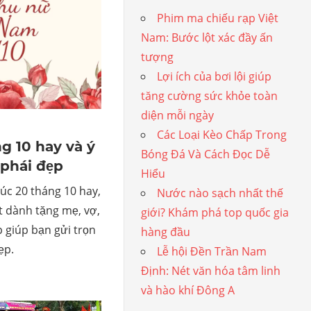
Phim ma chiếu rạp Việt
Nam: Bước lột xác đầy ấn
tượng
Lợi ích của bơi lội giúp
tăng cường sức khỏe toàn
diện mỗi ngày
Các Loại Kèo Chấp Trong
g 10 hay và ý
Bóng Đá Và Cách Đọc Dễ
 phái đẹp
Hiểu
úc 20 tháng 10 hay,
Nước nào sạch nhất thế
t dành tặng mẹ, vợ,
giới? Khám phá top quốc gia
 giúp bạn gửi trọn
hàng đầu
ẹp.
Lễ hội Đền Trần Nam
Định: Nét văn hóa tâm linh
và hào khí Đông A