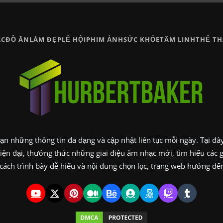
̣C
ĐỒ ĂN
LÀM ĐẸP
LỄ HỘI
PHIM ẢNH
SỨC KHỎE
TÂM LINH
THỂ T
n những thông tin đa dạng và cập nhật liên tục mỗi ngày. Tại đây,
ện đại, thưởng thức những giai điệu âm nhạc mới, tìm hiểu các 
ách trình bày dễ hiểu và nội dung chọn lọc, trang web hướng đến v