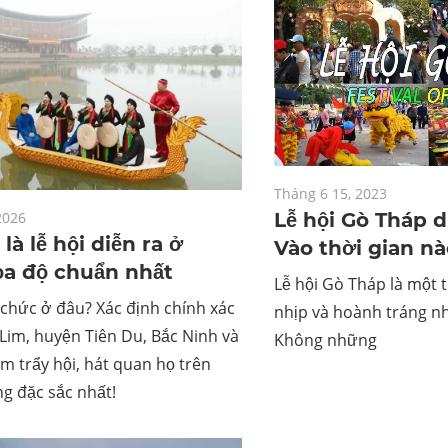
Tháng 6 15, 2023
2026
Lễ hội Gò Tháp d
là lễ hội diễn ra ở
Vào thời gian nà
ọa độ chuẩn nhất
Lễ hội Gò Tháp là một 
 chức ở đâu? Xác định chính xác
nhịp và hoành tráng nh
 Lim, huyện Tiên Du, Bắc Ninh và
Không những
ểm trẩy hội, hát quan họ trên
g đặc sắc nhất!