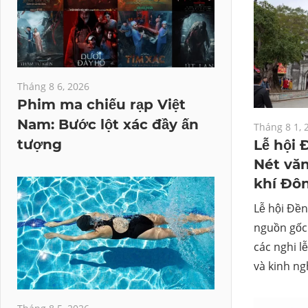
Tháng 8 6, 2026
Phim ma chiếu rạp Việt
Nam: Bước lột xác đầy ấn
Tháng 8 1, 
tượng
Lễ hội 
Nét văn
khí Đô
Lễ hội Đề
nguồn gốc 
các nghi l
và kinh ng