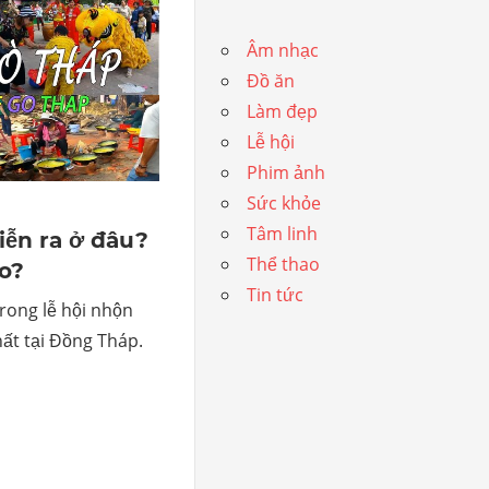
Âm nhạc
Đồ ăn
Làm đẹp
Lễ hội
Phim ảnh
Sức khỏe
Tâm linh
iễn ra ở đâu?
Thể thao
o?
Tin tức
trong lễ hội nhộn
ất tại Đồng Tháp.