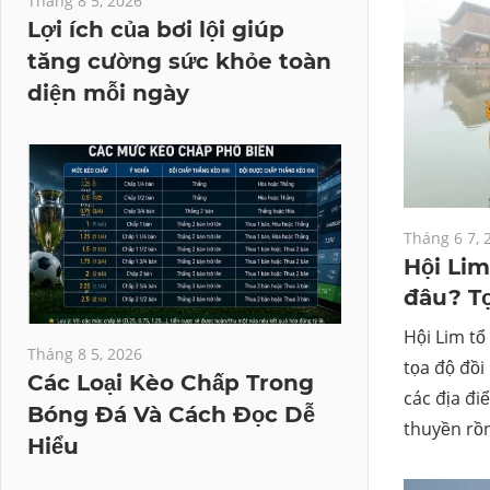
Tháng 8 5, 2026
Lợi ích của bơi lội giúp
tăng cường sức khỏe toàn
diện mỗi ngày
Tháng 6 7, 
Hội Lim 
đâu? T
Hội Lim tổ
Tháng 8 5, 2026
tọa độ đồi
Các Loại Kèo Chấp Trong
các địa đi
Bóng Đá Và Cách Đọc Dễ
thuyền rồn
Hiểu