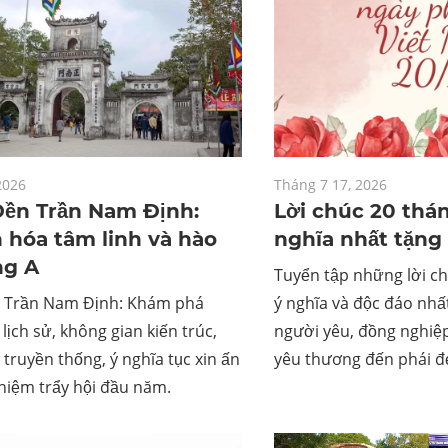
2026
Tháng 7 17, 2026
Đền Trần Nam Định:
Lời chúc 20 thán
 hóa tâm linh và hào
nghĩa nhất tặng
ng A
Tuyển tập những lời ch
n Trần Nam Định: Khám phá
ý nghĩa và độc đáo nhấ
lịch sử, không gian kiến trúc,
người yêu, đồng nghiệp
ễ truyền thống, ý nghĩa tục xin ấn
yêu thương đến phái đ
hiệm trẩy hội đầu năm.