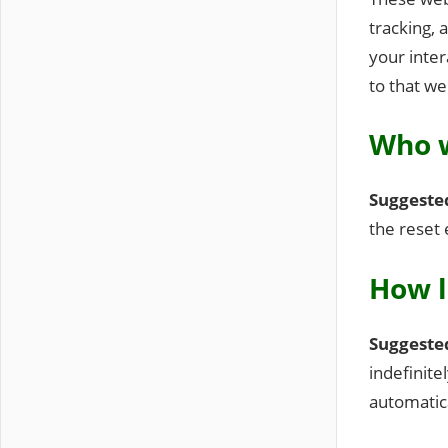
tracking, 
your inte
to that we
Who w
Suggeste
the reset 
How l
Suggeste
indefinit
automatic