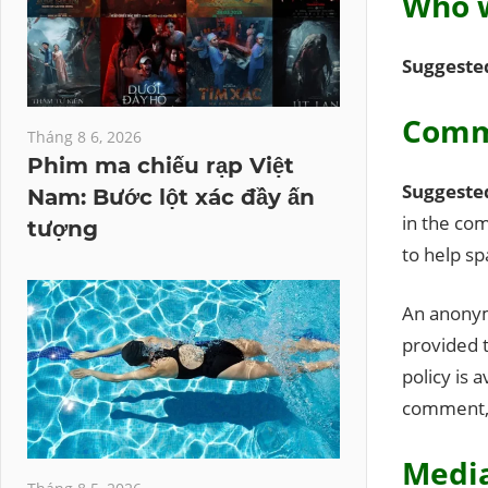
Who 
Suggeste
Comm
Tháng 8 6, 2026
Phim ma chiếu rạp Việt
Suggeste
Nam: Bước lột xác đầy ấn
in the com
tượng
to help s
An anonym
provided t
policy is 
comment, y
Medi