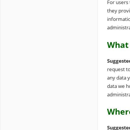
For users 
they provi
informati
administra
What 
Suggeste
request to
any data 
data we ho
administra
Where
Suggeste