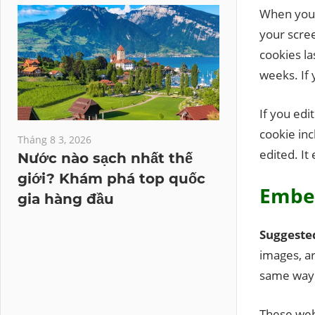
When you l
your scree
cookies la
weeks. If 
If you edi
cookie inc
Tháng 8 3, 2026
edited. It
Nước nào sạch nhất thế
giới? Khám phá top quốc
Embed
gia hàng đầu
Suggeste
images, ar
same way a
These webs