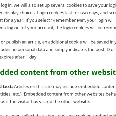
og in, we will also set up several cookies to save your lo
n display choices. Login cookies last for two days, and sc
st for a year. If you select “Remember Me”, your login will 
you log out of your account, the login cookies will be remo
t or publish an article, an additional cookie will be saved in
ludes no personal data and simply indicates the post ID of t
 expires after 1 day.
ded content from other websit
d text:
Articles on this site may include embedded content
ticles, etc.). Embedded content from other websites beha
s if the visitor has visited the other website.
ites may collect data about you, use cookies, embed addi