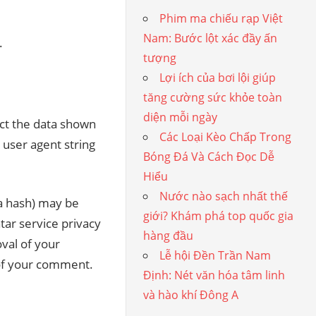
Phim ma chiếu rạp Việt
Nam: Bước lột xác đầy ấn
.
tượng
Lợi ích của bơi lội giúp
tăng cường sức khỏe toàn
diện mỗi ngày
ct the data shown
Các Loại Kèo Chấp Trong
 user agent string
Bóng Đá Và Cách Đọc Dễ
Hiểu
Nước nào sạch nhất thế
 a hash) may be
giới? Khám phá top quốc gia
tar service privacy
hàng đầu
oval of your
Lễ hội Đền Trần Nam
t of your comment.
Định: Nét văn hóa tâm linh
và hào khí Đông A