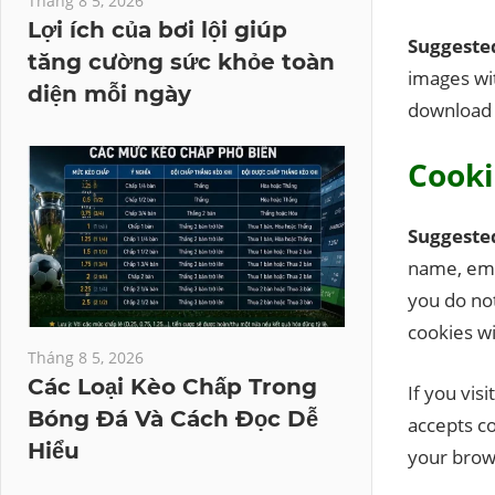
Tháng 8 5, 2026
Lợi ích của bơi lội giúp
Suggeste
tăng cường sức khỏe toàn
images wit
diện mỗi ngày
download 
Cooki
Suggeste
name, ema
you do not
cookies wi
Tháng 8 5, 2026
Các Loại Kèo Chấp Trong
If you vis
Bóng Đá Và Cách Đọc Dễ
accepts co
Hiểu
your brow