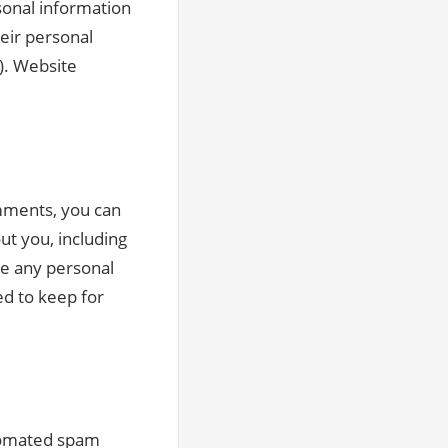
rsonal information
heir personal
). Website
omments, you can
ut you, including
se any personal
ed to keep for
tomated spam