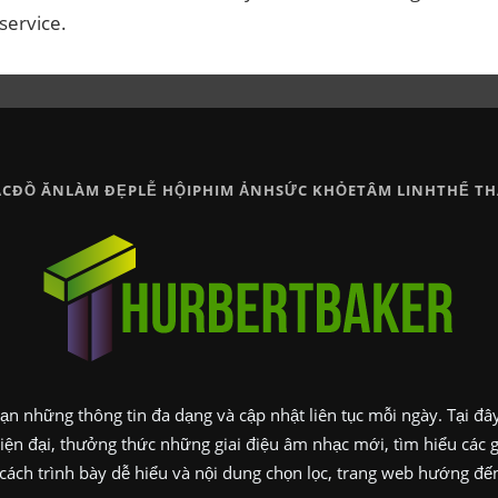
service.
̣C
ĐỒ ĂN
LÀM ĐẸP
LỄ HỘI
PHIM ẢNH
SỨC KHỎE
TÂM LINH
THỂ T
n những thông tin đa dạng và cập nhật liên tục mỗi ngày. Tại đây,
ện đại, thưởng thức những giai điệu âm nhạc mới, tìm hiểu các 
ách trình bày dễ hiểu và nội dung chọn lọc, trang web hướng đến v