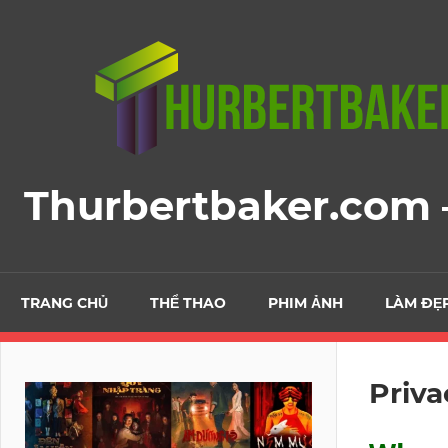
Skip
to
content
Thurbertbaker.com –
TRANG CHỦ
THỂ THAO
PHIM ẢNH
LÀM ĐẸ
Priva