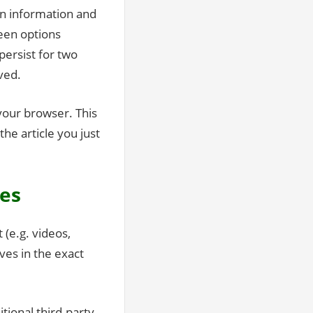
gin information and
reen options
persist for two
ved.
 your browser. This
he article you just
es
 (e.g. videos,
ves in the exact
tional third-party