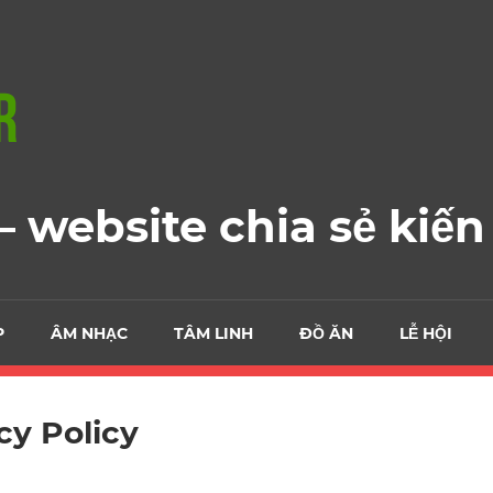
 website chia sẻ kiến
P
ÂM NHẠC
TÂM LINH
ĐỒ ĂN
LỄ HỘI
cy Policy