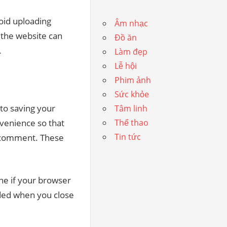
oid uploading
Âm nhạc
 the website can
Đồ ăn
.
Làm đẹp
Lễ hội
Phim ảnh
Sức khỏe
to saving your
Tâm linh
venience so that
Thể thao
Tin tức
er comment. These
ine if your browser
rded when you close