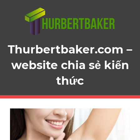
Skip
to
content
Thurbertbaker.com –
website chia sẻ kiến
thức