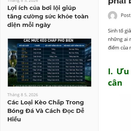
phải 
Tháng 8 5, 2026
Lợi ích của bơi lội giúp
Post
tăng cường sức khỏe toàn
diện mỗi ngày
Sinh tố gi
những ai 
điểm của 
I. Ưu
cân
Tháng 8 5, 2026
Các Loại Kèo Chấp Trong
Bóng Đá Và Cách Đọc Dễ
Hiểu