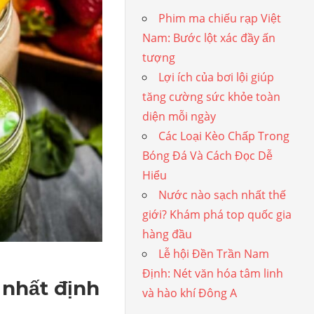
Phim ma chiếu rạp Việt
Nam: Bước lột xác đầy ấn
tượng
Lợi ích của bơi lội giúp
tăng cường sức khỏe toàn
diện mỗi ngày
Các Loại Kèo Chấp Trong
Bóng Đá Và Cách Đọc Dễ
Hiểu
Nước nào sạch nhất thế
giới? Khám phá top quốc gia
hàng đầu
Lễ hội Đền Trần Nam
Định: Nét văn hóa tâm linh
 nhất định
và hào khí Đông A