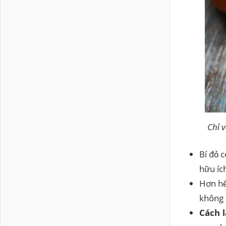
Chỉ v
Bí đỏ 
hữu íc
Hơn hế
không 
Cách 