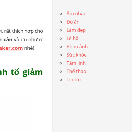
Âm nhạc
Đồ ăn
Làm đẹp
i, rất thích hợp cho
Lễ hội
ảm cân
và ưu nhược
Phim ảnh
baker.com
nhé!
Sức khỏe
Tâm linh
nh tố giảm
Thể thao
Tin tức