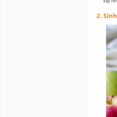
xay nh
2. Sin