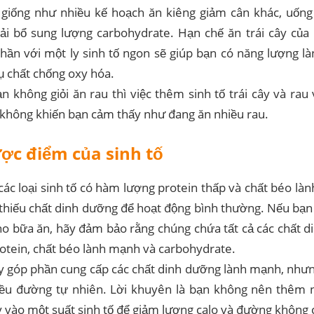
giống như nhiều kế hoạch ăn kiêng giảm cân khác, uống
ải bổ sung lượng carbohydrate. Hạn chế ăn trái cây của
hần với một ly sinh tố ngon sẽ giúp bạn có năng lượng l
hụ chất chống oxy hóa.
n không giỏi ăn rau thì việc thêm sinh tố trái cây và rau
 không khiến bạn cảm thấy như đang ăn nhiều rau.
ợc điểm của sinh tố
 các loại sinh tố có hàm lượng protein thấp và chất béo làn
 thiếu chất dinh dưỡng để hoạt động bình thường. Nếu bạ
ho bữa ăn, hãy đảm bảo rằng chúng chứa tất cả các chất d
otein, chất béo lành mạnh và carbohydrate.
ây góp phần cung cấp các chất dinh dưỡng lành mạnh, như
iều đường tự nhiên. Lời khuyên là bạn không nên thêm 
ây vào một suất sinh tố để giảm lượng calo và đường không c