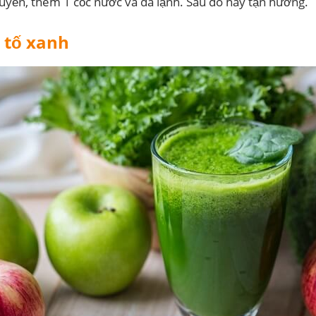
uyễn, thêm 1 cốc nước và đá lạnh. Sau đó hãy tận hưởng.
h tố xanh