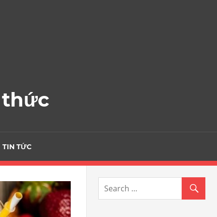
 thức
TIN TỨC