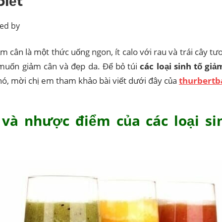
biết
ed by
ảm cân là một thức uống ngon, ít calo với rau và trái cây tươ
muốn giảm cân và đẹp da. Để bỏ túi
các loại sinh tố gi
nó, mời chị em tham khảo bài viết dưới đây của
thurbert
 và nhược điểm của các loại si