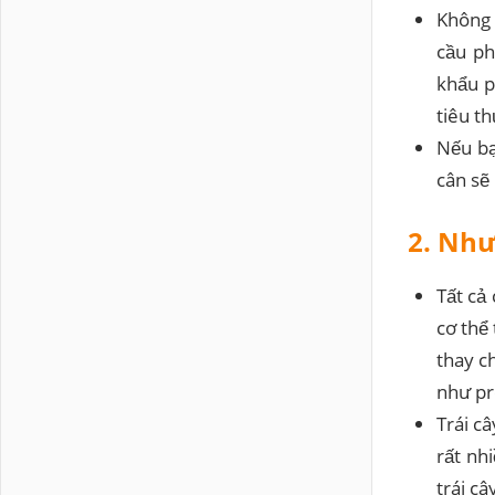
Không 
cầu ph
khẩu p
tiêu t
Nếu bạ
cân sẽ
2. Như
Tất cả
cơ thể
thay c
như pr
Trái c
rất nh
trái c