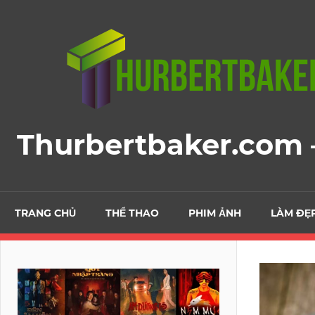
Skip
to
content
Thurbertbaker.com –
TRANG CHỦ
THỂ THAO
PHIM ẢNH
LÀM ĐẸ