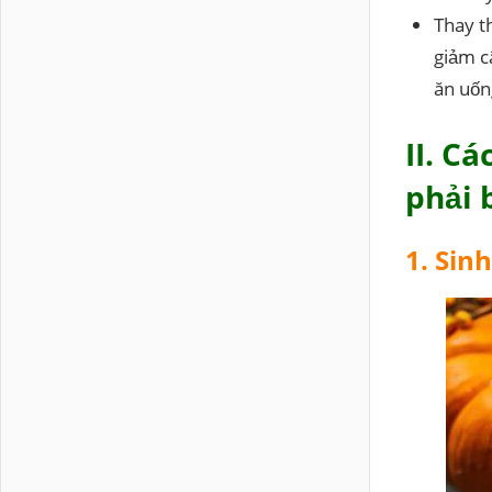
Thay t
giảm c
ăn uốn
II. C
phải 
1. Sinh