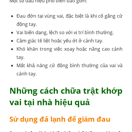
Một số dấu hiệu phổ biến bao gồm:
Đau đớn tại vùng vai, đặc biệt là khi cố gắng cử
động tay.
Vai biến dạng, lệch so với vị trí bình thường.
Cảm giác tê liệt hoặc yếu ớt ở cánh tay.
Khó khăn trong việc xoay hoặc nâng cao cánh
tay.
Mất khả năng cử động bình thường của vai và
cánh tay.
Những cách chữa trật khớp
vai tại nhà hiệu quả
Sử dụng đá lạnh để giảm đau