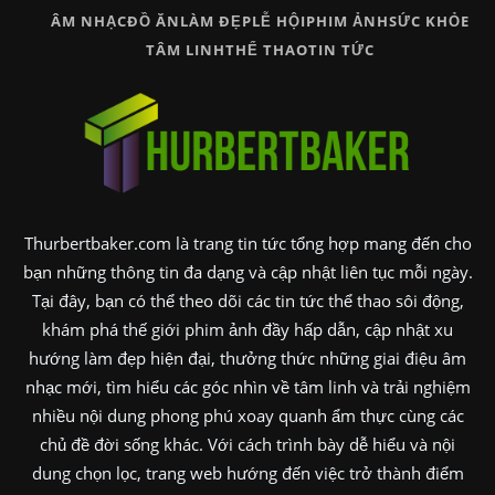
ÂM NHẠC
ĐỒ ĂN
LÀM ĐẸP
LỄ HỘI
PHIM ẢNH
SỨC KHỎE
TÂM LINH
THỂ THAO
TIN TỨC
Thurbertbaker.com là trang tin tức tổng hợp mang đến cho
bạn những thông tin đa dạng và cập nhật liên tục mỗi ngày.
Tại đây, bạn có thể theo dõi các tin tức thể thao sôi động,
khám phá thế giới phim ảnh đầy hấp dẫn, cập nhật xu
hướng làm đẹp hiện đại, thưởng thức những giai điệu âm
nhạc mới, tìm hiểu các góc nhìn về tâm linh và trải nghiệm
nhiều nội dung phong phú xoay quanh ẩm thực cùng các
chủ đề đời sống khác. Với cách trình bày dễ hiểu và nội
dung chọn lọc, trang web hướng đến việc trở thành điểm