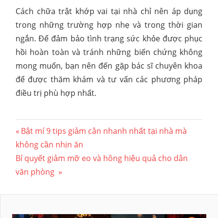
Cách chữa trật khớp vai tại nhà chỉ nên áp dụng
trong những trường hợp nhẹ và trong thời gian
ngắn. Để đảm bảo tình trạng sức khỏe được phục
hồi hoàn toàn và tránh những biến chứng không
mong muốn, bạn nên đến gặp bác sĩ chuyên khoa
để được thăm khám và tư vấn các phương pháp
điều trị phù hợp nhất.
Điều
Previous
Bật mí 9 tips giảm cân nhanh nhất tại nhà mà
Post:
không cần nhịn ăn
hướng
Next
Bí quyết giảm mỡ eo và hông hiệu quả cho dân
bài
Post:
văn phòng
viết