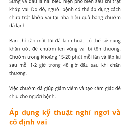
Sưng và đau là hai biểu hiện phổ biến sau khi trật
khớp vai. Do đó, người bệnh có thể áp dụng cách
chữa trật khớp vai tại nhà hiệu quả bằng chườm
đá lạnh.
Bạn chỉ cần một túi đá lạnh hoặc có thể sử dụng
khăn ướt để chườm lên vùng vai bị tổn thương.
Chườm trong khoảng 15-20 phút mỗi lần và lặp lại
sau mỗi 1-2 giờ trong 48 giờ đầu sau khi chấn
thương.
Việc chườm đá giúp giảm viêm và tạo cảm giác dễ
chịu cho người bệnh.
Áp dụng kỹ thuật nghỉ ngơi và
cố định vai