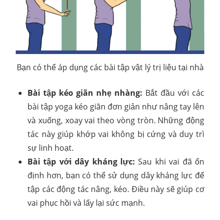
Bạn có thể áp dụng các bài tập vật lý trị liệu tại nhà
Bài tập kéo giãn nhẹ nhàng:
Bắt đầu với các
bài tập yoga kéo giãn đơn giản như nâng tay lên
và xuống, xoay vai theo vòng tròn. Những động
tác này giúp khớp vai không bị cứng và duy trì
sự linh hoạt.
Bài tập với dây kháng lực:
Sau khi vai đã ổn
định hơn, bạn có thể sử dụng dây kháng lực để
tập các động tác nâng, kéo. Điều này sẽ giúp cơ
vai phục hồi và lấy lại sức mạnh.