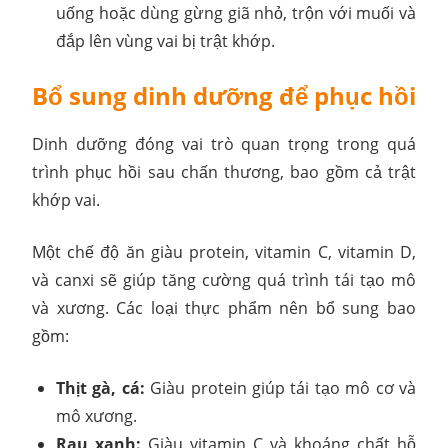
uống hoặc dùng gừng giã nhỏ, trộn với muối và
đắp lên vùng vai bị trật khớp.
Bổ sung dinh dưỡng để phục hồi
Dinh dưỡng đóng vai trò quan trọng trong quá
trình phục hồi sau chấn thương, bao gồm cả trật
khớp vai.
Một chế độ ăn giàu protein, vitamin C, vitamin D,
và canxi sẽ giúp tăng cường quá trình tái tạo mô
và xương. Các loại thực phẩm nên bổ sung bao
gồm:
Thịt gà, cá:
Giàu protein giúp tái tạo mô cơ và
mô xương.
Rau xanh:
Giàu vitamin C và khoáng chất hỗ