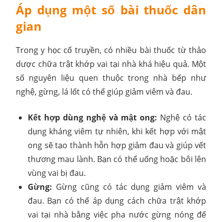
Áp dụng một số bài thuốc dân
gian
Trong y học cổ truyền, có nhiều bài thuốc từ thảo
dược chữa trật khớp vai tại nhà khá hiệu quả. Một
số nguyên liệu quen thuộc trong nhà bếp như
nghệ, gừng, lá lốt có thể giúp giảm viêm và đau.
Kết hợp dùng nghệ và mật ong:
Nghệ có tác
dụng kháng viêm tự nhiên, khi kết hợp với mật
ong sẽ tạo thành hỗn hợp giảm đau và giúp vết
thương mau lành. Bạn có thể uống hoặc bôi lên
vùng vai bị đau.
Gừng:
Gừng cũng có tác dụng giảm viêm và
đau. Bạn có thể áp dụng cách chữa trật khớp
vai tại nhà bằng việc pha nước gừng nóng để