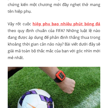
chứng kiến một chương mới đầy nghẹt thở mang
tên hiệp phụ.
Vậy rốt cuộc
hiệp phụ bao nhiêu phút bóng đá
theo quy định chuẩn của FIFA? Những luật lệ nào
đang được áp dụng để phân định thắng thua trong
khoảng thời gian cân não này? Bài viết dưới đây sẽ
giải mã toàn bộ thắc mắc của bạn với góc nhìn mới
mẻ nhất.