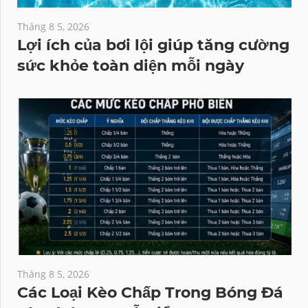
Tháng 8 5, 2026
Lợi ích của bơi lội giúp tăng cường
sức khỏe toàn diện mỗi ngày
Tháng 8 5, 2026
Các Loại Kèo Chấp Trong Bóng Đá