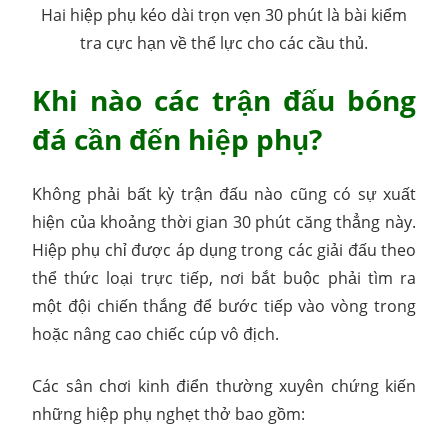
Hai hiệp phụ kéo dài trọn vẹn 30 phút là bài kiểm
tra cực hạn về thể lực cho các cầu thủ.
Khi nào các trận đấu bóng
đá cần đến hiệp phụ?
Không phải bất kỳ trận đấu nào cũng có sự xuất
hiện của khoảng thời gian 30 phút căng thẳng này.
Hiệp phụ chỉ được áp dụng trong các giải đấu theo
thể thức loại trực tiếp, nơi bắt buộc phải tìm ra
một đội chiến thắng để bước tiếp vào vòng trong
hoặc nâng cao chiếc cúp vô địch.
Các sân chơi kinh điển thường xuyên chứng kiến
những hiệp phụ nghẹt thở bao gồm: