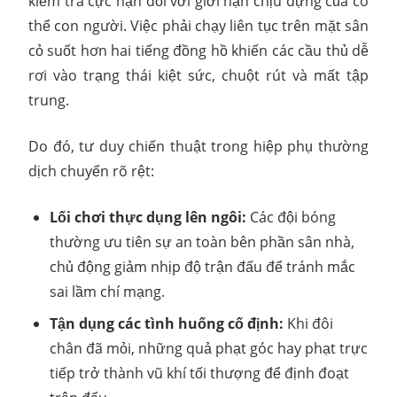
kiểm tra cực hạn đối với giới hạn chịu đựng của cơ
thể con người. Việc phải chạy liên tục trên mặt sân
cỏ suốt hơn hai tiếng đồng hồ khiến các cầu thủ dễ
rơi vào trạng thái kiệt sức, chuột rút và mất tập
trung.
Do đó, tư duy chiến thuật trong hiệp phụ thường
dịch chuyển rõ rệt:
Lối chơi thực dụng lên ngôi:
Các đội bóng
thường ưu tiên sự an toàn bên phần sân nhà,
chủ động giảm nhịp độ trận đấu để tránh mắc
sai lầm chí mạng.
Tận dụng các tình huống cố định:
Khi đôi
chân đã mỏi, những quả phạt góc hay phạt trực
tiếp trở thành vũ khí tối thượng để định đoạt