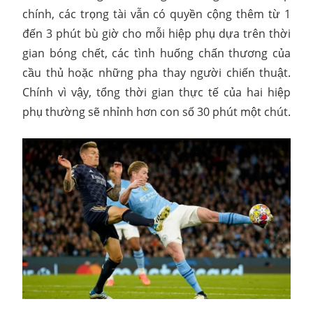
chính, các trọng tài vẫn có quyền cộng thêm từ 1
đến 3 phút bù giờ cho mỗi hiệp phụ dựa trên thời
gian bóng chết, các tình huống chấn thương của
cầu thủ hoặc những pha thay người chiến thuật.
Chính vì vậy, tổng thời gian thực tế của hai hiệp
phụ thường sẽ nhỉnh hơn con số 30 phút một chút.