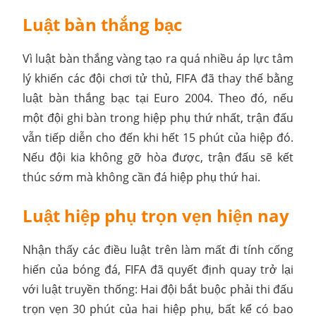
Luật bàn thắng bạc
Vì luật bàn thắng vàng tạo ra quá nhiều áp lực tâm
lý khiến các đội chơi tử thủ, FIFA đã thay thế bằng
luật bàn thắng bạc tại Euro 2004. Theo đó, nếu
một đội ghi bàn trong hiệp phụ thứ nhất, trận đấu
vẫn tiếp diễn cho đến khi hết 15 phút của hiệp đó.
Nếu đội kia không gỡ hòa được, trận đấu sẽ kết
thúc sớm mà không cần đá hiệp phụ thứ hai.
Luật hiệp phụ trọn vẹn hiện nay
Nhận thấy các điều luật trên làm mất đi tính cống
hiến của bóng đá, FIFA đã quyết định quay trở lại
với luật truyền thống: Hai đội bắt buộc phải thi đấu
trọn vẹn 30 phút của hai hiệp phụ, bất kể có bao