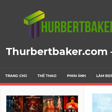
Skip
to
content
Thurbertbaker.com –
TRANG CHỦ
THỂ THAO
PHIM ẢNH
LÀM ĐẸ