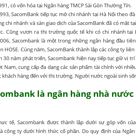
91, có vốn hóa tại Ngân hàng TMCP Sài Gòn Thường Tín.
93, SacomBank tiếp tục mở chi nhánh tại Hà Nội theo đà 
ng chi nhánh và sàn giao dịch của SacomBank đã có mặt tại
c. Cũng vươn ra thị trường quốc tế khi có chi nhánh tại
06, Sacombank là một trong những ngân hàng đầu tiên 
àn HOSE. Cùng năm, SacomBank thành lập các công ty liên 
n 30 năm phát triển, Sacombank hiện nay tiếp tục giữ vị tr
ệt Nam, cung cấp đa dạng các sản phẩm tài chính với nhiề
t khách hàng đến với thị trường. Người nước ngoài sinh sốn
acombank là ngân hàng nhà nước
hực tế, Sacombank được thành lập dưới sự góp vốn của
à công ty dưới hình thức cổ phần. Do quy định của Ngân 