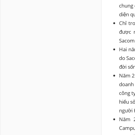
chung 
diện qu
Chỉ tr
được 
Sacomb
Hai nă
do Sac
đời số
Năm 20
doanh 
công t
hiểu s
người 
Năm 2
Campuc