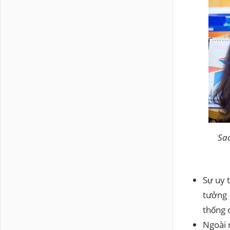
Sa
Sự uy 
tưởng 
thống 
Ngoài 