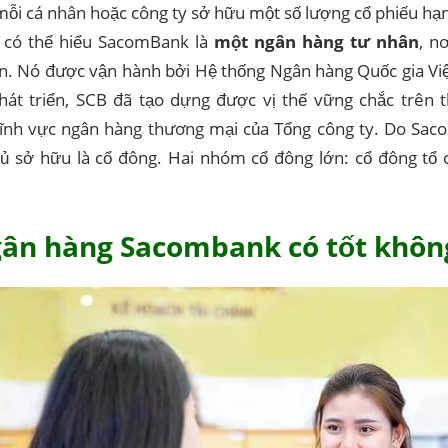
ỗi cá nhân hoặc công ty sở hữu một số lượng cổ phiếu hạn
, có thể hiểu SacomBank là
một ngân hàng tư nhân
, n
n. Nó được vận hành bởi Hệ thống Ngân hàng Quốc gia Vi
át triển, SCB đã tạo dựng được vị thế vững chắc trên th
lĩnh vực ngân hàng thương mại của Tổng công ty. Do Sac
ủ sở hữu là cổ đông. Hai nhóm cổ đông lớn: cổ đông tổ 
Ngân hàng Sacombank có tốt khôn