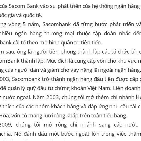
của Sacom Bank vào sự phát triển của hệ thống ngân hàng
ốc gia và quốc tế.
ong vòng 5 năm, Sacombank đã từng bước phát triển và
nhiều ngân hàng thương mại thuộc tập đoàn nhắc đế
ank cải tổ theo mô hình quản trị tiên tiến.
m sau, ông là người tiên phong thành lập các tổ chức tín
omBank thành lập. Mục đích là cung cấp vốn cho khu vực 
ng của người dân và giảm cho vay nặng lãi ngoài ngân hàng
03, Sacombank trở thành ngân hàng đầu tiên được cấp p
để quản lý quỹ đầu tư chứng khoán Việt Nam. Liên doanh 
y nước ngoài. Năm 2003, chúng tôi mở thêm chi nhánh H
ở thích của các nhóm khách hàng và đáp ứng nhu cầu tài 
Hoa, vốn có mạng lưới rộng khắp trên toàn tiểu bang.
009, chúng tôi mở rộng chi nhánh sang các nước
hia. Nó đánh dấu một bước ngoặt lớn trong việc thâ