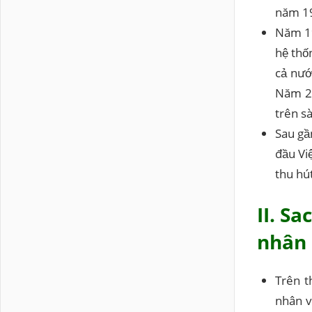
năm 19
Năm 19
hệ thố
cả nướ
Năm 20
trên s
Sau gầ
đầu Vi
thu hú
II. S
nhân
Trên t
nhân v