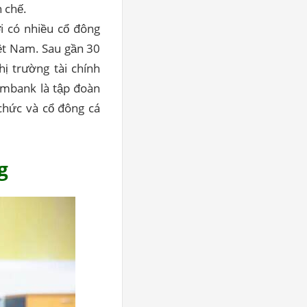
 chế.
ơi có nhiều cổ đông
ệt Nam. Sau gần 30
ị trường tài chính
ombank là tập đoàn
chức và cổ đông cá
g