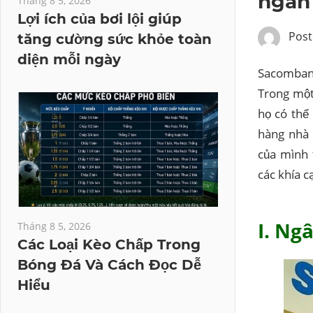
ngân
Tháng 8 5, 2026
Lợi ích của bơi lội giúp
Post
tăng cường sức khỏe toàn
diện mỗi ngày
Sacombank
Trong một
họ có thể
hàng nhà 
của mình 
các khía c
I. Ng
Tháng 8 5, 2026
Các Loại Kèo Chấp Trong
Bóng Đá Và Cách Đọc Dễ
Hiểu