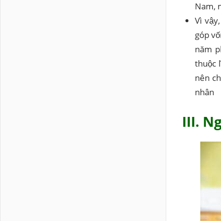
Nam, m
Vì vậy
góp vố
năm ph
thuộc 
nên ch
nhân
III. 