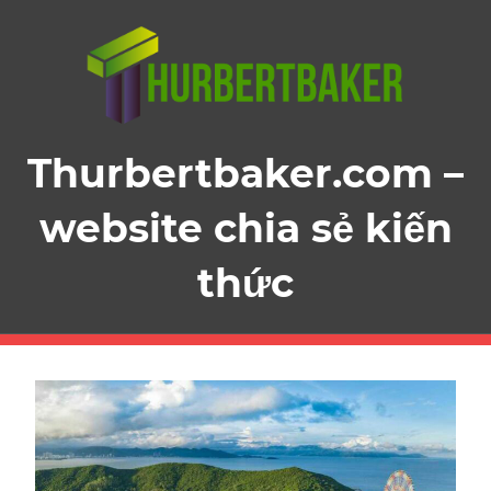
Skip
to
content
Thurbertbaker.com –
website chia sẻ kiến
thức