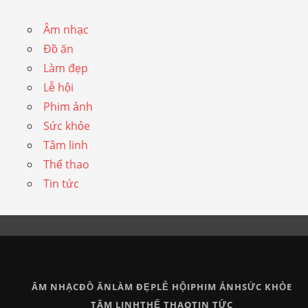
Âm nhạc
Đồ ăn
Làm đẹp
Lễ hội
Phim ảnh
Sức khỏe
Tâm linh
Thể thao
Tin tức
ÂM NHẠC
ĐỒ ĂN
LÀM ĐẸP
LỄ HỘI
PHIM ẢNH
SỨC KHỎE
TÂM LINH
THỂ THAO
TIN TỨC