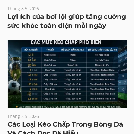
Tháng 8 5, 2026
Lợi ích của bơi lội giúp tăng cường
sức khỏe toàn diện mỗi ngày
Tháng 8 5, 2026
Các Loại Kèo Chấp Trong Bóng Đá
Và Cách Đọc Dễ Hiểu