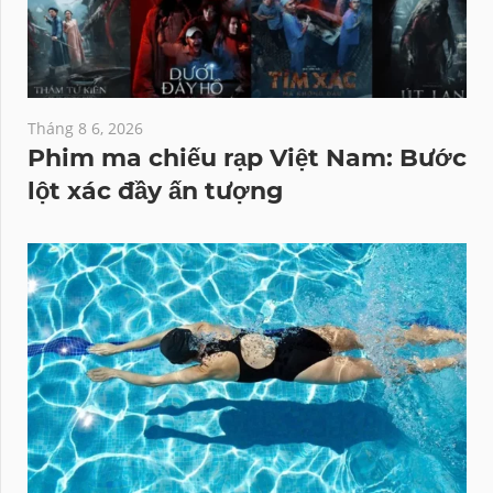
Tháng 8 6, 2026
Phim ma chiếu rạp Việt Nam: Bước
lột xác đầy ấn tượng