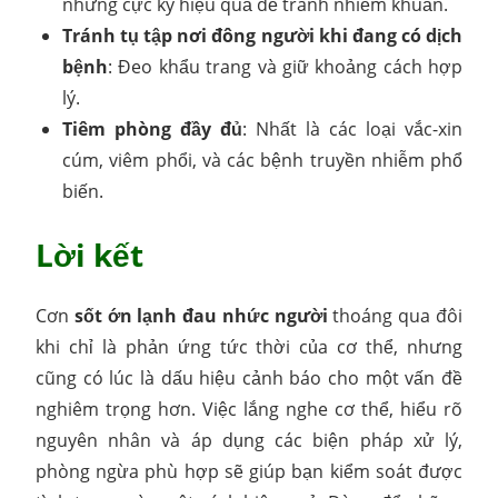
nhưng cực kỳ hiệu quả để tránh nhiễm khuẩn.
Tránh tụ tập nơi đông người khi đang có dịch
bệnh
: Đeo khẩu trang và giữ khoảng cách hợp
lý.
Tiêm phòng đầy đủ
: Nhất là các loại vắc-xin
cúm, viêm phổi, và các bệnh truyền nhiễm phổ
biến.
Lời kết
Cơn
sốt ớn lạnh đau nhức người
thoáng qua đôi
khi chỉ là phản ứng tức thời của cơ thể, nhưng
cũng có lúc là dấu hiệu cảnh báo cho một vấn đề
nghiêm trọng hơn. Việc lắng nghe cơ thể, hiểu rõ
nguyên nhân và áp dụng các biện pháp xử lý,
phòng ngừa phù hợp sẽ giúp bạn kiểm soát được