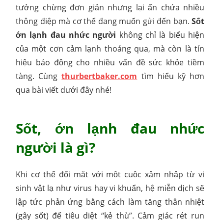
tưởng chừng đơn giản nhưng lại ẩn chứa nhiều
thông điệp mà cơ thể đang muốn gửi đến bạn.
Sốt
ớn lạnh đau nhức người
không chỉ là biểu hiện
của một cơn cảm lạnh thoáng qua, mà còn là tín
hiệu báo động cho nhiều vấn đề sức khỏe tiềm
tàng. Cùng
thurbertbaker.com
tìm hiểu kỹ hơn
qua bài viết dưới đây nhé!
Sốt, ớn lạnh đau nhức
người là gì?
Khi cơ thể đối mặt với một cuộc xâm nhập từ vi
sinh vật lạ như virus hay vi khuẩn, hệ miễn dịch sẽ
lập tức phản ứng bằng cách làm tăng thân nhiệt
(gây sốt) để tiêu diệt “kẻ thù”. Cảm giác rét run