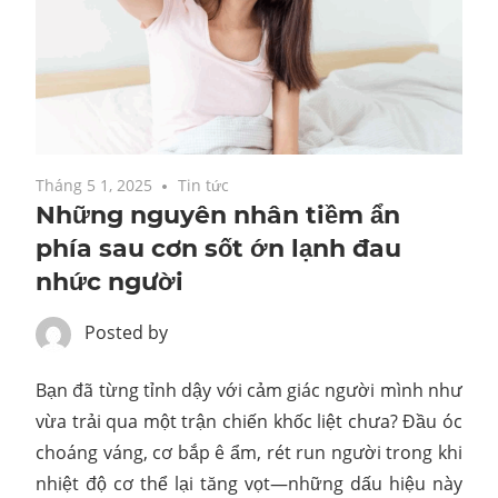
Tháng 5 1, 2025
Tin tức
Những nguyên nhân tiềm ẩn
phía sau cơn sốt ớn lạnh đau
nhức người
Posted by
Bạn đã từng tỉnh dậy với cảm giác người mình như
vừa trải qua một trận chiến khốc liệt chưa? Đầu óc
choáng váng, cơ bắp ê ẩm, rét run người trong khi
nhiệt độ cơ thể lại tăng vọt—những dấu hiệu này