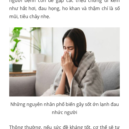
người bệnh còn dễ gặp các triệu chứng đi kèm
như hắt hơi, đau họng, ho khan và thậm chí là sổ
mũi, tiêu chảy nhẹ.
Những nguyên nhân phổ biến gây sốt ớn lạnh đau
nhức người
Thông thường, nếu sức đề kháng tốt, cơ thể sẽ tự