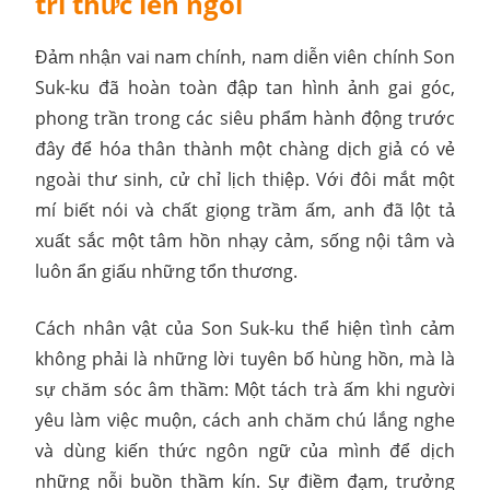
tri thức lên ngôi
Đảm nhận vai nam chính, nam diễn viên chính Son
Suk-ku đã hoàn toàn đập tan hình ảnh gai góc,
phong trần trong các siêu phẩm hành động trước
đây để hóa thân thành một chàng dịch giả có vẻ
ngoài thư sinh, cử chỉ lịch thiệp. Với đôi mắt một
mí biết nói và chất giọng trầm ấm, anh đã lột tả
xuất sắc một tâm hồn nhạy cảm, sống nội tâm và
luôn ẩn giấu những tổn thương.
Cách nhân vật của Son Suk-ku thể hiện tình cảm
không phải là những lời tuyên bố hùng hồn, mà là
sự chăm sóc âm thầm: Một tách trà ấm khi người
yêu làm việc muộn, cách anh chăm chú lắng nghe
và dùng kiến thức ngôn ngữ của mình để dịch
những nỗi buồn thầm kín. Sự điềm đạm, trưởng