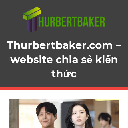
Skip
to
content
Thurbertbaker.com –
website chia sẻ kiến
thức