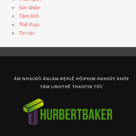
Sức khỏe
Tâm linh
Thể thao
Tin tức
ÂM NHẠC
ĐỒ ĂN
LÀM ĐẸP
LỄ HỘI
PHIM ẢNH
SỨC KHỎE
TÂM LINH
THỂ THAO
TIN TỨC