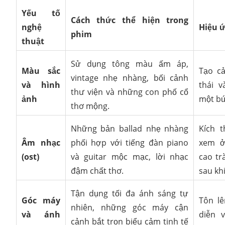
Yếu tố
Cách thức thể hiện trong
nghệ
Hiệu ứ
phim
thuật
Sử dụng tông màu ấm áp,
Màu sắc
Tạo cả
vintage nhẹ nhàng, bối cảnh
và hình
thái 
thư viện và những con phố cổ
ảnh
một bứ
thơ mộng.
Những bản ballad nhẹ nhàng
Kích 
Âm nhạc
phối hợp với tiếng đàn piano
xem ở
(ost)
và guitar mộc mạc, lời nhạc
cao tr
đậm chất thơ.
sau kh
Tận dụng tối đa ánh sáng tự
Góc máy
Tôn l
nhiên, những góc máy cận
và ánh
diễn 
cảnh bắt trọn biểu cảm tinh tế