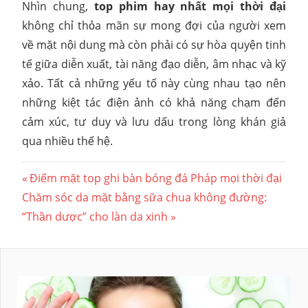
Nhìn chung,
top phim hay nhất mọi thời đại
không chỉ thỏa mãn sự mong đợi của người xem
về mặt nội dung mà còn phải có sự hòa quyện tinh
tế giữa diễn xuất, tài năng đạo diễn, âm nhạc và kỹ
xảo. Tất cả những yếu tố này cùng nhau tạo nên
những kiệt tác điện ảnh có khả năng chạm đến
cảm xúc, tư duy và lưu dấu trong lòng khán giả
qua nhiều thế hệ.
Điều
Previous
Điểm mặt top ghi bàn bóng đá Pháp mọi thời đại
Next
Post:
Chăm sóc da mặt bằng sữa chua không đường:
hướng
Post:
“Thần dược” cho làn da xinh
bài
viết