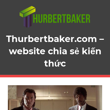
Skip
to
content
Thurbertbaker.com –
website chia sẻ kiến
thức