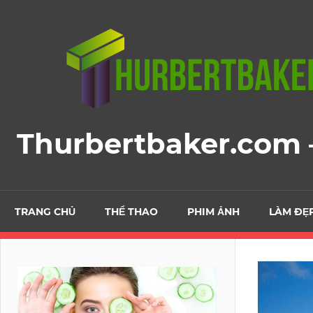
Skip
to
content
Thurbertbaker.com –
TRANG CHỦ
THỂ THAO
PHIM ẢNH
LÀM ĐẸ