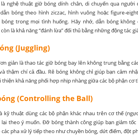
là nghệ thuật giữ bóng dính chân, di chuyển qua người đ
 dẫn bóng theo hình ziczac, hình vuông hoặc figure-eigh
 bóng trong mọi tình huống. Hãy nhớ, dẫn bóng không c
còn là khả năng “đánh lừa” đối thủ bằng những động tác gi
bóng (Juggling)
ơn giản là thao tác giữ bóng bay lên không trung bằng cá
 và thậm chí cả đầu. Rê bóng không chỉ giúp bạn cảm nhậ
 thiện khả năng phối hợp nhịp nhàng giữa các bộ phận cơ t
bóng (Controlling the Ball)
à kỹ thuật dùng các bộ phận khác nhau trên cơ thể (ngực
lại theo ý muốn. Đỡ bóng thành công giúp bạn giảm tốc 
 các pha xử lý tiếp theo như chuyền bóng, dứt điểm, đột p