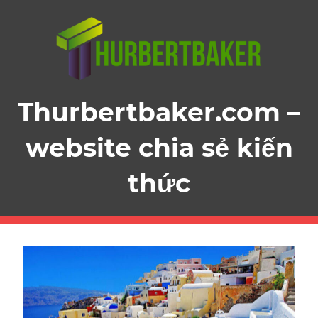
Skip
to
content
Thurbertbaker.com –
website chia sẻ kiến
thức