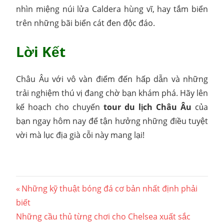
nhìn miệng núi lửa Caldera hùng vĩ, hay tắm biển
trên những bãi biển cát đen độc đáo.
Lời Kết
Châu Âu với vô vàn điểm đến hấp dẫn và những
trải nghiệm thú vị đang chờ bạn khám phá. Hãy lên
kế hoạch cho chuyến
tour du lịch Châu Âu
của
bạn ngay hôm nay để tận hưởng những điều tuyệt
vời mà lục địa già cỗi này mang lại!
Điều
Previous
Những kỹ thuật bóng đá cơ bản nhất định phải
Post:
biết
hướng
Next
Những cầu thủ từng chơi cho Chelsea xuất sắc