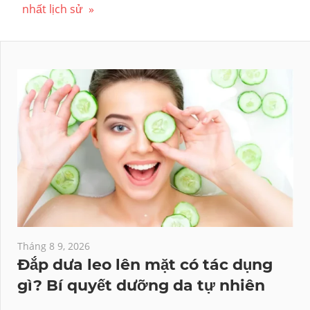
bài
Post:
nhất lịch sử
viết
Tháng 8 9, 2026
Đắp dưa leo lên mặt có tác dụng
gì? Bí quyết dưỡng da tự nhiên